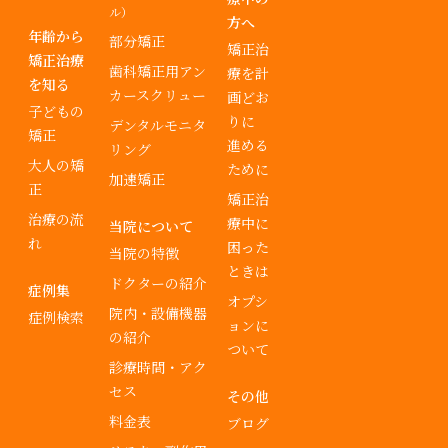
ル）
方へ
年齢から
部分矯正
矯正治
矯正治療
歯科矯正用アン
療を計
を知る
カースクリュー
画どお
子どもの
りに
デンタルモニタ
矯正
進める
リング
大人の矯
ために
加速矯正
正
矯正治
治療の流
療中に
当院について
れ
困った
当院の特徴
ときは
ドクターの紹介
症例集
オプシ
院内・設備機器
症例検索
ョンに
の紹介
ついて
診療時間・アク
セス
その他
料金表
ブログ