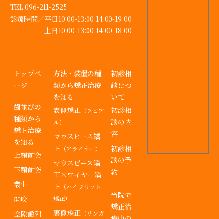
TEL.096-211-2525
診療時間／
平⽇10:00-13:00 14:00-19:00
⼟⽇10:00-13:00 14:00-18:00
トップペ
方法・装置の種
初診相
ージ
類から矯正治療
談につ
を知る
いて
歯並びの
表側矯正
初診相
（ラビア
種類から
談の内
ル）
矯正治療
容
マウスピース矯
を知る
正
初診相
（アライナー）
上顎前突
談の予
マウスピース矯
下顎前突
約
正×ワイヤー矯
叢生
正
（ハイブリット
当院で
開咬
矯正）
矯正治
裏側矯正
空隙歯列
（リンガ
療中の