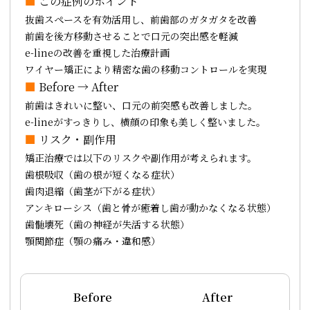
■
この症例のポイント
抜歯スペースを有効活用し、前歯部のガタガタを改善
前歯を後方移動させることで口元の突出感を軽減
e-lineの改善を重視した治療計画
ワイヤー矯正により精密な歯の移動コントロールを実現
■
Before → After
前歯はきれいに整い、口元の前突感も改善しました。
e-lineがすっきりし、横顔の印象も美しく整いました。
■
リスク・副作用
矯正治療では以下のリスクや副作用が考えられます。
歯根吸収（歯の根が短くなる症状）
歯肉退縮（歯茎が下がる症状）
アンキローシス（歯と骨が癒着し歯が動かなくなる状態）
歯髄壊死（歯の神経が失活する状態）
顎関節症（顎の痛み・違和感）
Before
After