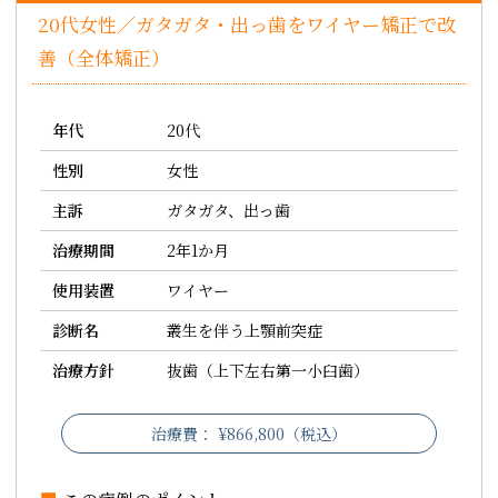
20代女性／ガタガタ・出っ歯をワイヤー矯正で改
善（全体矯正）
年代
20代
性別
女性
主訴
ガタガタ、出っ歯
治療期間
2年1か月
使用装置
ワイヤー
診断名
叢生を伴う上顎前突症
治療方針
抜歯（上下左右第一小臼歯）
治療費： ¥866,800（税込）