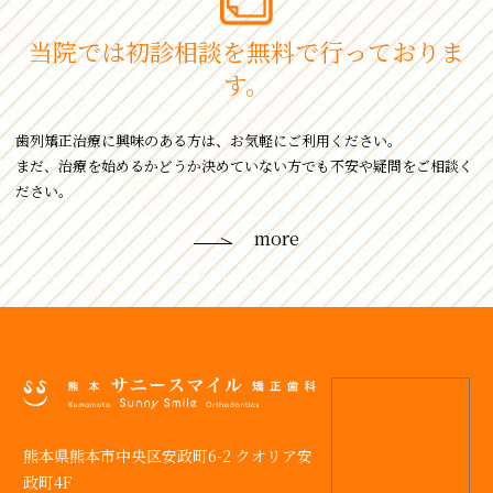
当院では初診相談を
無料で⾏っておりま
す。
⻭列矯正治療に興味のある⽅は、お気軽にご利⽤ください。
まだ、治療を始めるかどうか決めていない⽅でも不安や疑問をご相談く
ださい。
more
熊本県熊本市中央区安政町6-2 クオリア安
政町4F