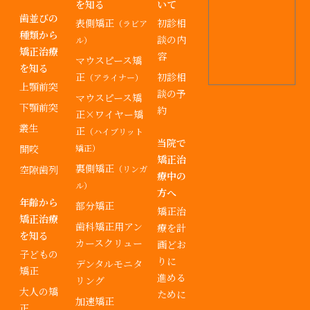
を知る
いて
歯並びの
表側矯正
初診相
（ラビア
種類から
談の内
ル）
矯正治療
容
マウスピース矯
を知る
正
初診相
（アライナー）
上顎前突
談の予
マウスピース矯
下顎前突
約
正×ワイヤー矯
叢生
正
（ハイブリット
当院で
開咬
矯正）
矯正治
裏側矯正
空隙歯列
（リンガ
療中の
ル）
方へ
年齢から
部分矯正
矯正治
矯正治療
歯科矯正用アン
療を計
を知る
カースクリュー
画どお
子どもの
りに
デンタルモニタ
矯正
進める
リング
大人の矯
ために
加速矯正
正