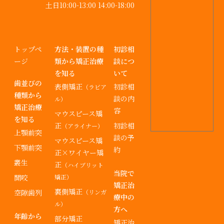
⼟⽇10:00-13:00 14:00-18:00
トップペ
方法・装置の種
初診相
ージ
類から矯正治療
談につ
を知る
いて
歯並びの
表側矯正
初診相
（ラビア
種類から
談の内
ル）
矯正治療
容
マウスピース矯
を知る
正
初診相
（アライナー）
上顎前突
談の予
マウスピース矯
下顎前突
約
正×ワイヤー矯
叢生
正
（ハイブリット
当院で
開咬
矯正）
矯正治
裏側矯正
空隙歯列
（リンガ
療中の
ル）
方へ
年齢から
部分矯正
矯正治