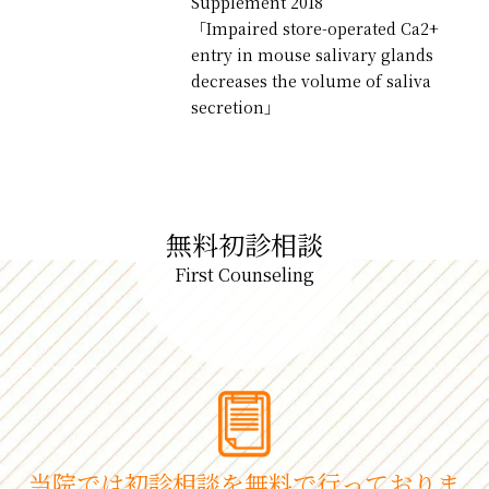
Supplement 2018
「Impaired store-operated Ca2+
entry in mouse salivary glands
decreases the volume of saliva
secretion」
無料初診相談
First Counseling
当院では初診相談を
無料で⾏っておりま