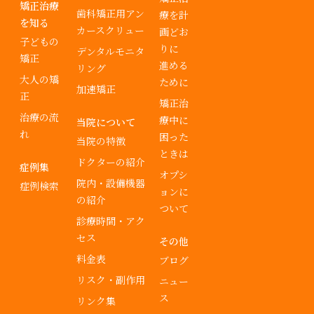
矯正治療
歯科矯正用アン
療を計
を知る
カースクリュー
画どお
子どもの
りに
デンタルモニタ
矯正
進める
リング
大人の矯
ために
加速矯正
正
矯正治
治療の流
療中に
当院について
れ
困った
当院の特徴
ときは
ドクターの紹介
症例集
オプシ
院内・設備機器
症例検索
ョンに
の紹介
ついて
診療時間・アク
セス
その他
料金表
ブログ
リスク・副作用
ニュー
ス
リンク集